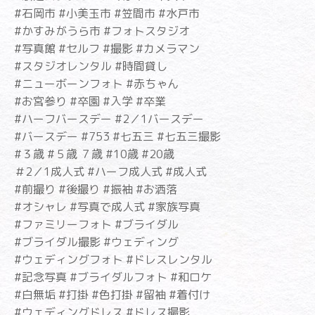
#石岡市 #小美玉市 #笠間市 #水戸市
#かすみがうら市 #フォトスタジオ
#写真館 #セルフ #撮影 #カメラマン
#スタジオレンタル #時間貸し
#ニューボーンフォト #赤ちゃん
#お宮参り #卒園 #入学 #卒業
#ハーフバースデー #2／1バースデー
#バースデー #753 #七五三 #七五三撮影
#３歳 #５歳 ７歳 #10歳 #20歳
＃2／1成人式 #ハーフ成人式 #成人式
#前撮り #後撮り #振袖 #お洒落
#オシャレ #写真で成人式 #家族写真
#ファミリーフォト #ブライダル
#ブライダル撮影 #ウェディング
#ウェディングフォト #ドレスレンタル
#記念写真 #ブライダルフォト #和ロケ
#白無垢 #打掛 #色打掛 #留袖 #着付け
#ウェディングドレス #ドレス撮影