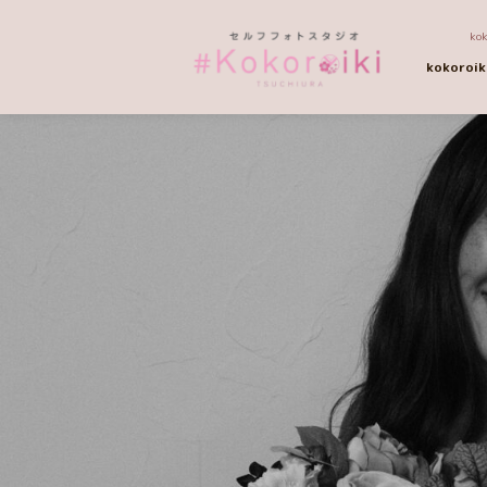
k
kokoroi