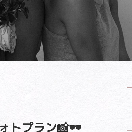
トプラン📸🕶