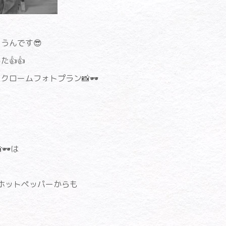
うんです😎
👍👍
ロームフォトプラン📸🕶
🕶は
ホットペッパーからも