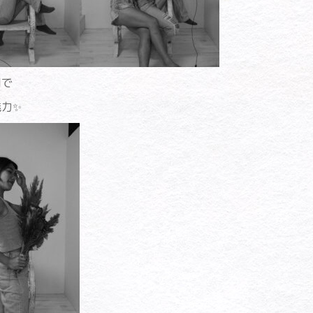
間で
力✨