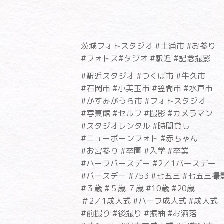
茨城フォトスタジオ #土浦市 #お参り
#フォトス#タジオ #駅近 #記念撮影
#駅近スタジオ #つくば市 #牛久市
#石岡市 #小美玉市 #笠間市 #水戸市
#かすみがうら市 #フォトスタジオ
#写真館 #セルフ #撮影 #カメラマン
#スタジオレンタル #時間貸し
#ニューボーンフォト #赤ちゃん
#お宮参り #卒園 #入学 #卒業
#ハーフバースデー #2／1バースデー
#バースデー #753 #七五三 #七五三撮
#３歳 #５歳 ７歳 #10歳 #20歳
＃2／1成人式 #ハーフ成人式 #成人式
#前撮り #後撮り #振袖 #お洒落