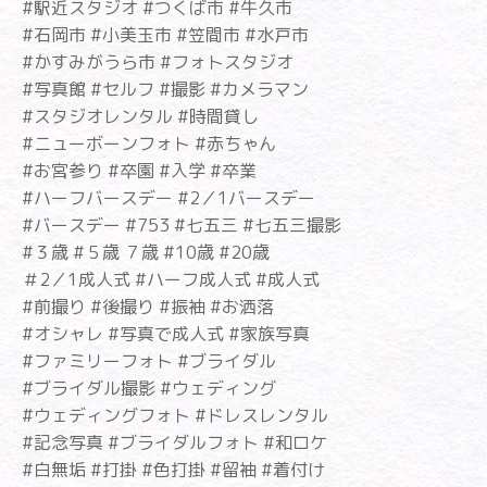
#駅近スタジオ #つくば市 #牛久市
#石岡市 #小美玉市 #笠間市 #水戸市
#かすみがうら市 #フォトスタジオ
#写真館 #セルフ #撮影 #カメラマン
#スタジオレンタル #時間貸し
#ニューボーンフォト #赤ちゃん
#お宮参り #卒園 #入学 #卒業
#ハーフバースデー #2／1バースデー
#バースデー #753 #七五三 #七五三撮影
#３歳 #５歳 ７歳 #10歳 #20歳
＃2／1成人式 #ハーフ成人式 #成人式
#前撮り #後撮り #振袖 #お洒落
#オシャレ #写真で成人式 #家族写真
#ファミリーフォト #ブライダル
#ブライダル撮影 #ウェディング
#ウェディングフォト #ドレスレンタル
#記念写真 #ブライダルフォト #和ロケ
#白無垢 #打掛 #色打掛 #留袖 #着付け