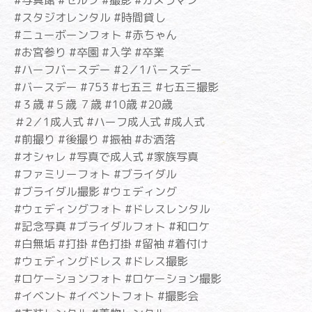
#スタジオレンタル #時間貸し
#ニューボーンフォト #赤ちゃん
#お宮参り #卒園 #入学 #卒業
#ハーフバースデー #2／1バースデー
#バースデー #753 #七五三 #七五三撮影
#３歳 #５歳 ７歳 #10歳 #20歳
＃2／1成人式 #ハーフ成人式 #成人式
#前撮り #後撮り #振袖 #お洒落
#オシャレ #写真で成人式 #家族写真
#ファミリーフォト #ブライダル
#ブライダル撮影 #ウェディング
#ウェディングフォト #ドレスレンタル
#記念写真 #ブライダルフォト #和ロケ
#白無垢 #打掛 #色打掛 #留袖 #着付け
#ウェディングドレス #ドレス撮影
#ロケーションフォト #ロケーション撮影
#イベント #イベントフォト #撮影会