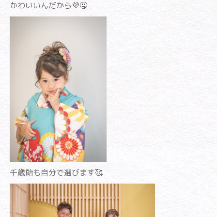
かわいいんだから💜🤤
千歳飴も自分で選びます🥰