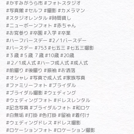
#かすみがうら市 #フォトスタジオ
#写真館 #セルフ #撮影 #カメラマン
#スタジオレンタル #時間貸し
#ニューボーンフォト #赤ちゃん
#お宮参り #卒園 #入学 #卒業
#ハーフバースデー #2／1バースデー
#バースデー #753 #七五三 #七五三撮影
#３歳 #５歳 ７歳 #10歳 #20歳
＃2／1成人式 #ハーフ成人式 #成人式
#前撮り #後撮り #振袖 #お洒落
#オシャレ #写真で成人式 #家族写真
#ファミリーフォト #ブライダル
#ブライダル撮影 #ウェディング
#ウェディングフォト #ドレスレンタル
#記念写真 #ブライダルフォト #和ロケ
#白無垢 #打掛 #色打掛 #留袖 #着付け
#ウェディングドレス #ドレス撮影
#ロケーションフォト #ロケーション撮影