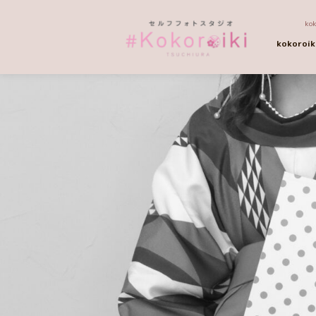
k
kokoroi